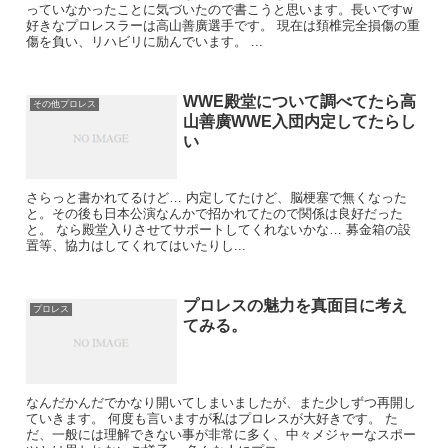
っていなかったことに気づいたので書こうと思います。長いですw
好きなプロレスラーは高山善廣選手です。 現在は頚椎完全損傷の重
傷を負い、リハビリに励んでいます。 ...
WWE殿堂について調べてたら高
その他プロレス
山善廣WWE入団内定してたらし
い
さらっと書かれてるけど… 内定してたけど、脳梗塞で無くなった
と。その後も日本公演なんかで招かれてたので関係は良好だった
と。 なら殿堂入りさせてサポートしてくれないかな… 募金箱の設
置等、協力はしてくれてはいたりし...
プロレスの魅力を真面目に考え
プロレス
てみる。
なんだかんだでかなり開いてしまいましたが、また少しずつ再開し
ていきます。 何度も言いますが私はプロレスが大好きです。 た
だ、一般には理解できない事が非常に多く、中々メジャーなスポー