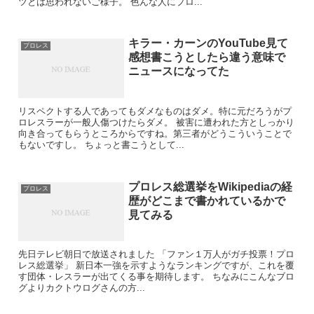
ツとは思われないご様子。 色んな人にプロ...
キラー・カーンのYouTube見て
プロレス
感想書こうとしたら違う意味で
ニュースになってた
リスペクトする人であってもダメなものはダメ。特に元だろうがプ
ロレスラーが一般人傷つけたらダメ。 被害に遭われた方としっかり
向き合ってもらうところからですね。第三者がどうこういうことで
もないですし。 ちょっと書こうとして...
プロレス総選挙をWikipediaの経
プロレス
歴がどこまで書かれているかで
見てみる
先日テレビ朝日で放送されました 「ファン１万人がガチ投票！プロ
レス総選挙」 新日本一強を示すようなランキングですが、これを覆
す団体・レスラーが出てくる事を期待します。 ちなみにこんなブロ
グよりカクトウログさんの方...