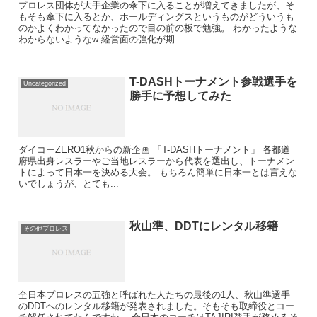
プロレス団体が大手企業の傘下に入ることが増えてきましたが、そ
もそも傘下に入るとか、ホールディングスというものがどういうも
のかよくわかってなかったので目の前の板で勉強。 わかったような
わからないようなw 経営面の強化が期...
T-DASHトーナメント参戦選手を
Uncategorized
勝手に予想してみた
ダイコーZERO1秋からの新企画 「T-DASHトーナメント」 各都道
府県出身レスラーやご当地レスラーから代表を選出し、トーナメン
トによって日本一を決める大会。 もちろん簡単に日本一とは言えな
いでしょうが、とても...
秋山準、DDTにレンタル移籍
その他プロレス
全日本プロレスの五強と呼ばれた人たちの最後の1人、秋山準選手
のDDTへのレンタル移籍が発表されました。そもそも取締役とコー