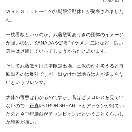
2020.03.01
ＷＲＥＳＴＬＥ―１の無期限活動休止が発表されました
ね。
一枚看板というのか、武藤敬司ありきの団体のイメージ
が強いのは、SANADAや黒潮”イケメン”二郎など、良い
選手は退団していってしまうからだと思います。
そして武藤敬司は基本限定出場。三沢の件も考えると毎
回出るのは反対ですが、出なければ地方は人が集まらな
いというジレンマ。
大体の選手はわかるのですが、昔ほどプロレスを見てい
ないので、正直#STRONGHEARTSとアラケンが出てい
たのと今中嶋勝彦がチャンピオンだということくらいし
か印象が無い。