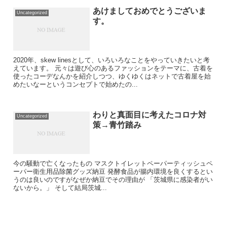
あけましておめでとうございま
Uncategorized
す。
2020年、skew linesとして、いろいろなことをやっていきたいと考
えています。 元々は遊び心のあるファッションをテーマに、古着を
使ったコーデなんかを紹介しつつ、ゆくゆくはネットで古着屋を始
めたいなーというコンセプトで始めたの...
わりと真面目に考えたコロナ対
Uncategorized
策→青竹踏み
今の騒動で亡くなったもの マスクトイレットペーパーティッシュペ
ーパー衛生用品除菌グッズ納豆 発酵食品が腸内環境を良くするとい
うのは良いのですがなぜか納豆でその理由が 「茨城県に感染者がい
ないから。」 そして結局茨城...