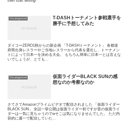
then start writing!
T-DASHトーナメント参戦選手を
Uncategorized
勝手に予想してみた
ダイコーZERO1秋からの新企画 「T-DASHトーナメント」 各都道
府県出身レスラーやご当地レスラーから代表を選出し、トーナメン
トによって日本一を決める大会。 もちろん簡単に日本一とは言えな
いでしょうが、とても...
仮面ライダーBLACK SUNの感
Uncategorized
想なのか考察なのか
さてさてAmazonプライムビデオで配信されました 「仮面ライダー
BLACK SUN」 全話一挙公開は仮面ライダー初ですが昔の仮面ライ
ダーは一気に見ちゃうのでwそこは気になりませんでした。 ただ内
容的に週一で配信していた...